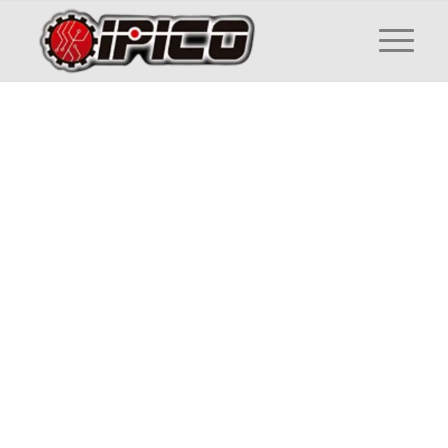
Distribuidor Laumas en
México
Como tu
distribuidor Laumas Elettronica
en México
, traemos toda la tecnología
directo a tu planta, no solo te entregamos
el equipo rápido, sino que te respaldamos
con asesoría técnica para una integración
impecable.